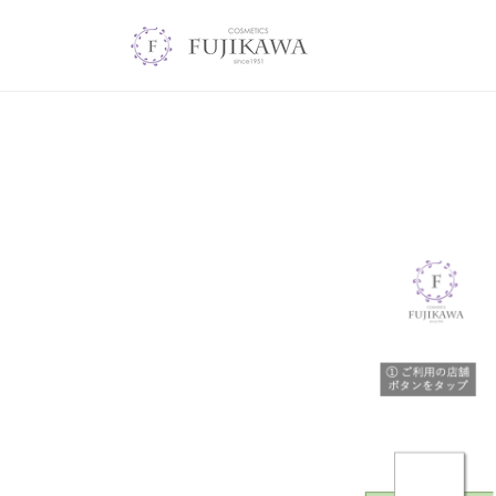
コ
o
ン
s
テ
c
コ
ス
m
ン
o
メ
e
セ
ツ
s
レ
へ
t
LINE
ク
m
ト
ス
i
シ
キ
連
e
ョ
c
ッ
ッ
s
t
プ
携
プ
フ
F
i
ジ
カ
U
サ
c
ワ
J
s
ー
I