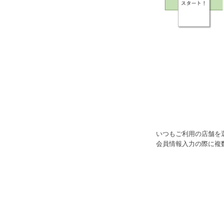
F
K
ビ
U
A
W
ス
J
A
I
の
K
登
A
W
いつもご利用の店舗を
録
会員情報入力の際に複
A
方
法